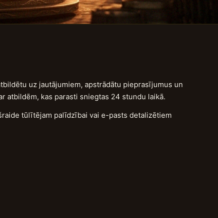
 atbildētu uz jautājumiem, apstrādātu pieprasījumus un
 atbildēm, kas parasti sniegtas 24 stundu laikā.
raide tūlītējam palīdzībai vai e-pasts detalizētiem