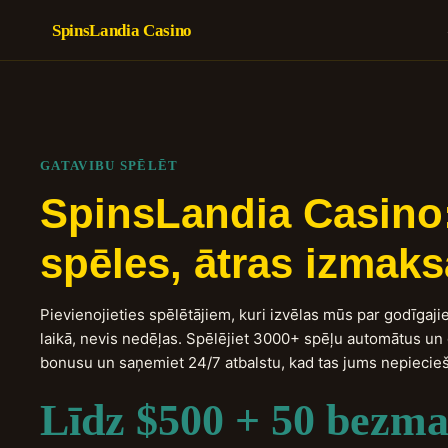
SpinsLandia Casino
GATAVIBU SPĒLĒT
SpinsLandia Casino:
spēles, ātras izmaks
Pievienojieties spēlētājiem, kuri izvēlas mūs par godīga
laikā, nevis nedēļas. Spēlējiet 3000+ spēļu automātus un
bonusu un saņemiet 24/7 atbalstu, kad tas jums nepiecie
Līdz $500 + 50 bezma