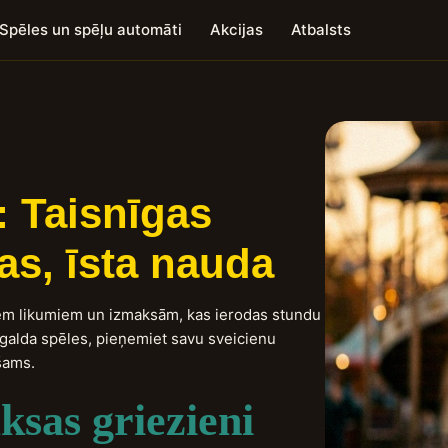
Spēles un spēļu automāti
Akcijas
Atbalsts
 Taisnīgas
as, īsta nauda
jiem likumiem un izmaksām, kas ierodas stundu
 galda spēles, pieņemiet savu sveicienu
šams.
ksas griezieni