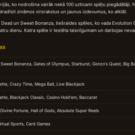
jās, ko nodrošina vairāk nekā 100 uzticami spēļu piegādātāji. Ne
atradīsit zināmos virsrakstus un jaunus izdevumus, ko atklāt.
 Dead un Sweet Bonanza, tiešraides spēles, ko vada Evolution 
atru dienu. Katra spēle ir testēta taisnīgumam un darbojas neva
LES
 Sweet Bonanza, Gates of Olympus, Starburst, Gonzo's Quest, Big B
ette, Crazy Time, Mega Ball, Live Blackjack
tte, Blackjack Classic, Casino Hold'em, Baccarat
ivine Fortune, Hall of Gods, Absolute Super Reels
irtual Sports, Card Games