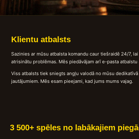
Klientu atbalsts
Sazinies ar mūsu atbalsta komandu caur tiešraidē 24/7, lai 
atrisinātu problēmas. Mēs piedāvājam arī e-pasta atbalst
Viss atbalsts tiek sniegts angļu valodā no mūsu dedikatīvā
jautājumiem. Mēs esam pieejami, kad jums mums vajag.
3 500+ spēles no labākajiem pieg