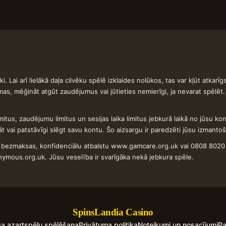
ki. Lai arī lielākā daļa cilvēku spēlē izklaides nolūkos, tas var kļūt atkar
ēmas, mēģināt atgūt zaudējumus vai jūtieties nemierīgi, ja nevarat spēlēt.
mitus, zaudējumu limitus un sesijas laika limitus jebkurā laikā no jūsu ko
t vai patstāvīgi slēgt savu kontu. Šo aizsargu ir paredzēti jūsu izmanto
vā bezmaksas, konfidenciālu atbalstu www.gamcare.org.uk vai 0808 80
ymous.org.uk. Jūsu veselība ir svarīgāka nekā jebkura spēle.
SpinsLandia Casino
ga azartspēļu spēlēšana
Privātuma politika
Noteikumi un nosacījumi
P