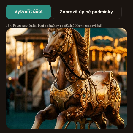
Vytvořit účet
Zobrazit úplné podmínky
18+. Pouze noví hráči. Platí podmínky používání. Hrajte zodpovědně.